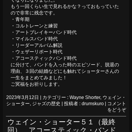
もう一回くらい生で見れるかな？っておもっていた
ので非常に残念です。
・青年期
・コルトレーンと練習
・アートブレイキーバンド時代
・マイルスバンド時代
・リーダーアルバム解説
・ウェザーリポート時代
・アコースティックバンド時代
に分けて、バンドを入った時のエピソード、脱退の
理由、３回の結婚などにも触れてショーターさんの
一生をまとめてみました！
ご冥福をお祈りします。
2023年3月12日
|
カテゴリー :
Wayne Shorter
,
ウェイン・
ショーター
,
ジャズの歴史
|
投稿者 : drumskuro
|
コメント
をどうぞ
ウェイン・ショーター５１（最終
回） アコースティック・バンド