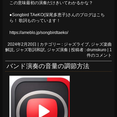
この意味最初の演奏だけきいてわかるかな？
●Songbird TAeKO(深尾多恵子)さんのブログはこち
ら！ 歌詞ものっています！
https://ameblo.jp/songbirdtaeko/
2024年2月20日
|
カテゴリー :
ジャズライブ
,
ジャズ楽曲
解説
,
ジャズ歌詞和訳
,
ジャズ演奏
|
投稿者 : drumskuro
|
1
件のコメント
バンド演奏の音量の調節方法