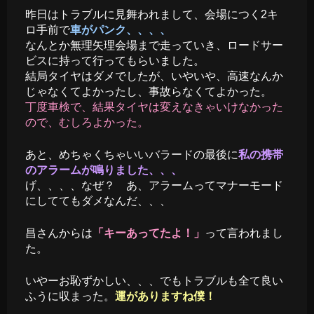
昨日はトラブルに見舞われまして、会場につく2キ
ロ手前で
車がパンク、、、、
なんとか無理矢理会場まで走っていき、ロードサー
ビスに持って行ってもらいました。
結局タイヤはダメでしたが、いやいや、高速なんか
じゃなくてよかったし、事故らなくてよかった。
丁度車検で、結果タイヤは変えなきゃいけなかった
ので、むしろよかった。
あと、めちゃくちゃいいバラードの最後に
私の携帯
のアラームが鳴りました、、、
げ、、、、なぜ？ あ、アラームってマナーモード
にしててもダメなんだ、、、
昌さんからは
「キーあってたよ！」
って言われまし
た。
いやーお恥ずかしい、、、でもトラブルも全て良い
ふうに収まった。
運がありますね僕！