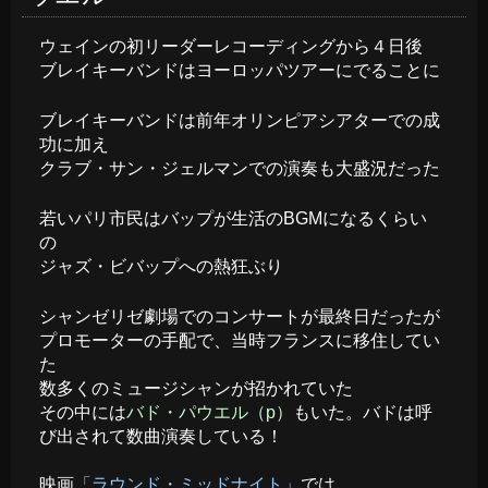
ウェインの初リーダーレコーディングから４日後
ブレイキーバンドはヨーロッパツアーにでることに
ブレイキーバンドは前年オリンピアシアターでの成
功に加え
クラブ・サン・ジェルマンでの演奏も大盛況だった
若いパリ市民はバップが生活のBGMになるくらい
の
ジャズ・ビバップへの熱狂ぶり
シャンゼリゼ劇場でのコンサートが最終日だったが
プロモーターの手配で、当時フランスに移住してい
た
数多くのミュージシャンが招かれていた
その中には
バド・パウエル（p）
もいた。バドは呼
び出されて数曲演奏している！
映画
「ラウンド・ミッドナイト」
では