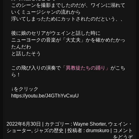
このシーンを撮影までしたのだが、ワインに溺れて
いくミュージシャンの流れから
浮いてしまったためにカットされたのだという、、
後に娘のセリアがウェインと話した時に
ニューヨークの音楽が「大丈夫」かを確かめたかっ
たんだわ
と話したそう
この飛び入りの演奏で
「異教徒たちの踊り」
がこち
ら！
↓をクリック
https://youtu.be/J4GThYvCxuU
2022年6月30日
|
カテゴリー :
Wayne Shorter
,
ウェイン・
ショーター
,
ジャズの歴史
|
投稿者 : drumskuro
|
コメント
をどうぞ