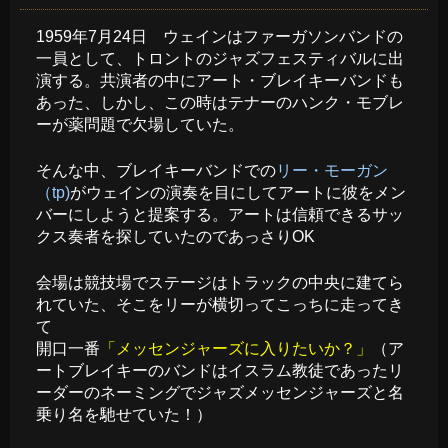
1959年7月24日 ウェインはファーガソンバンドの
一員として、トロントのジャズフェスティバルに出
演する。共演者の中にアート・ブレイキーバンドも
あった、しかし、この時はテナーのハンク・モブレ
ーが薬問題で欠場していた。
そんな中、ブレイキーバンドでの
リー・モーガン
（tp)
がウェインの演奏を目にしてアートに彼をメン
バーにしようと提案する。アートは信頼できるサッ
クス奏者を探していたのであっさりOK
会場は競技場でステージはトラックの中央に建てら
れていた、そこをリーが横切ってこっちに走ってき
て
開口一番
「メッセンジャーズに入りたいか？」
（ア
ートブレイキーのバンドはイスラム教徒であったリ
ーダーのネーミングでジャズメッセンジャーズと名
乗り名を馳せていた！）