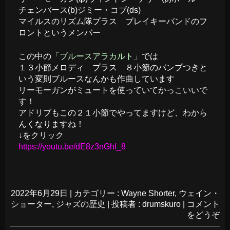
チェンバース(b)ジミー・コブ(ds)
マイルスのリズム隊プラス ブレイキーバンドのフ
ロントというメンバー
この中の
「ブルースアラカルト」
では
１３小節メロディ プラス ８小節のバンプつきと
いう変則ブルースなんかも作曲しています
リーモーガンがミュートを使っていてかっこいいで
す！
アドリブもこの２１小節でやってますけど、わから
んくなりますね！
↓をクリック
https://youtu.be/dE8z3nGhI_8
2022年6月29日
|
カテゴリー :
Wayne Shorter
,
ウェイン・
ショーター
,
ジャズの歴史
|
投稿者 : drumskuro
|
コメント
をどうぞ