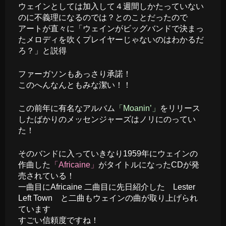
ウェインとしては加入して４週間しかたっていない
のに不義理になるのでは？とのことだったので
アートが直々に「ウェインがビッグバンドで決まっ
たメロディを吹くプレイヤーじゃないのはわかるだ
ろ？」と説得
ファーガソンもあっさり承諾！
このへんなんともみな潔い！！
この前年に有名なアルバム
「Moanin’」
をリリース
したばかりのメッセンジャーズはノリにのってい
た！
そのバンドに入っていきなり1959年にウェインの
作曲した
「Africaine」
がタイトルになったCDが発
売されている！
一曲目にAfricaine 二曲目に先日紹介した Lester
Left Town と二曲もウェインの曲が取り上げられ
ています
すごい信頼度ですね！