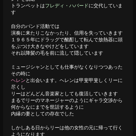
トランペットは
フレディ・ハバード
に交代していま
す
自分のバンド活動では
演奏に来たりこなかったり、信用を失っていきます
１９６５年にドラッグで酩酊して転んで放熱器に頭
をぶつけ大きなやけどをしています
それ以降髪の毛を前に流して隠しています
ミュージシャンとしても仕事がなくなりつつあった
その時に
ヘレン
と出会います。ヘレンは甲斐甲斐しくリーに
尽くし
リーはどんどん音楽家としても復活していきます
まるでリーのマネージャーのようにギャラ交渉から
何からなにまでを世話するように
内縁の妻としての存在でした
しかしある日からリーは他の女性の元に帰って行く
ようになります