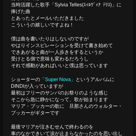
当時活躍した歌手「Sylvia Telles(ｽｨﾙｳﾞｨｱ ﾃﾘｽ)」に
捧げた曲
とあったとメールいただきました
こういうの嬉しいですよね！
僕は曲を書いたりはしないのですが
やはりインスピレーションを受けて書き始めて
できあがると曲が一人歩きをするというか
受けとる側で意味も変わるだろうし
それで感動があればいいと僕は思っています
ショーターの
「Super Nova」
というアルバムに
DINDIが入っていますが
最初はフリーのサンバのお祭りのような感じ
そこから急に静かになって、歌が始まります
マリア・ブッカーの歌に 旦那さんのウォルター・
ブッカーがギターです
最後マリアが泣きむせんで終わるのを
車のなかできいて涙が止まらなかったのを思い出し