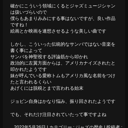
確かにこういう領域にくるとジャズミュージシャン
は扱いづらいので
僕らもあまりみみにする事はないですが、良い作品
ですね！
絵画とか映画を連想させるような美しい曲です
しかし、こういった伝統的なサンバではない音楽を
書く事によって
サンバを神聖視する評論筋から叩かれ
政治的に左翼方面からは、アメリカナイズされたと
叩かれたようです
妹が呼んでいる愛称トムもアメリカ風な名前をつけ
たと言われるくらい
あげくには脱税とまで言われる始末
ジョビン自身はかなり悩み、振り回されたようです
でも、それだけ注目されていたって事ですよね
2022年5月26日
|
カテゴリー :
ジャズの歴史
|
投稿者 :