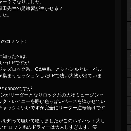
かー？てなりました。
黒田先生の足練習が生かせる？
した。
のコメント:
に知ったのは、
ek というLPですが
ジャズロック系、C&W系、とジャンルとレーベル
が集まりセッションしたLPで凄い大物が出ていま
zz danceですが
ーソンがリーダーとなりロック系の大物ミュージシャ
ック・レイニーを呼び色っぽいベースを弾かせてい
チャックもいいですが完全にリーダー逆転負けです
ムを知って聴いて唸りましたがこのハイハット大し
聴いたロック系のドラマーは大人しすぎます。笑