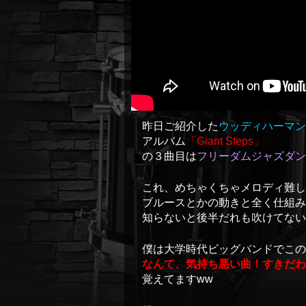
昨日ご紹介した
ウッディハーマン
アルバム
「Giant Steps」
の３曲目は
フリーダムジャズダン
これ、めちゃくちゃメロディ難し
ブルースとかの動きと全く仕組み
知らないと後半だれも吹けてな
僕は大学時代ビッグバンドでこの
なんて、気持ち悪い曲！すきだわ
覚えてますww