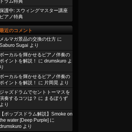
ドラム特典
保護中: スウィングマスター講座
ピアノ特典
最近のコメント
メルマガ景品の交換の仕方
に
Saburo Sugai
より
ボーカルを輝かせるピアノ伴奏の
ポイントを解説！
に
drumskuro
よ
り
ボーカルを輝かせるピアノ伴奏の
ポイントを解説！
に
片岡晃
より
ジャズドラムでセントトーマスを
演奏するコツは？
に
まるぼうず
より
【ポップスドラム解説】Smoke on
the water [Deep Purple]
に
drumskuro
より