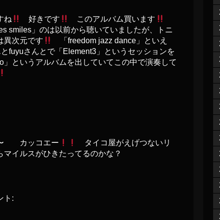
すね
好きです
このアルバム買います
es smiles」のは以前から聴いていましたが、トニ
は異次元です
「freedom jazz dance」といえ
とfuyuさんとで「Element3」というセッションを
Tokyo」というアルバムを出していてこの中で演奏して
や〜 カッコエー
タイコ屋がえげつないリ
からマイルスがひきたってるのかな？
ト: