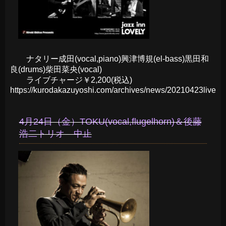
ナタリー成田(vocal,piano)興津博規(el-bass)黒田和
良(drums)柴田菜央(vocal)
ライブチャージ￥2,200(税込)
https://kurodakazuyoshi.com/archives/news/20210423live
4月24日（金）TOKU(vocal,flugelhorn)＆後藤
浩二トリオ 中止