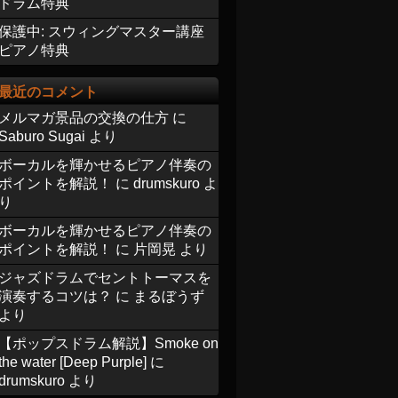
ドラム特典
保護中: スウィングマスター講座
ピアノ特典
最近のコメント
メルマガ景品の交換の仕方
に
Saburo Sugai
より
ボーカルを輝かせるピアノ伴奏の
ポイントを解説！
に
drumskuro
よ
り
ボーカルを輝かせるピアノ伴奏の
ポイントを解説！
に
片岡晃
より
ジャズドラムでセントトーマスを
演奏するコツは？
に
まるぼうず
より
【ポップスドラム解説】Smoke on
the water [Deep Purple]
に
drumskuro
より