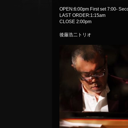
OPEN:6:00pm First set 7:00- Seco
LAST ORDER:1:15am
CLOSE 2:00pm
後藤浩二トリオ