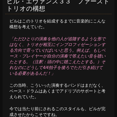
ビル・エヴァンス３３ ファースト
トリオの構想
ビルはこのトリオを結成するまでに音楽的にこんな
構想を考えていた。
「ただひとりの演奏を他の人が追随するような形で
はなく、トリオが相互にインプロフィゼーションす
る方向で育っていけばいいと思う。例えば、もしベ
ース・プレイヤーが自分の演奏で答えたい音を聴い
たとする。（注釈：頭の中に聴こえたとする。）そ
れなのにどうして4/4拍子を後ろでただ引き続けて
いる必要があるんだ！」
この当時、こういった演奏するバンドはまだなく、
ベース・ドラムはあくまでアドリブのサポートと考
えられていた。
今では当たり前にされるこのスタイルも、ビルが完
成させたからこそですね。