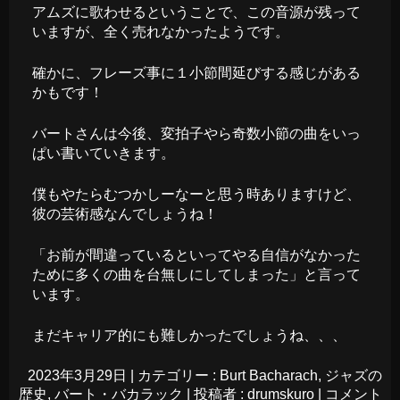
アムズに歌わせるということで、この音源が残って
いますが、全く売れなかったようです。
確かに、フレーズ事に１小節間延びする感じがある
かもです！
バートさんは今後、変拍子やら奇数小節の曲をいっ
ぱい書いていきます。
僕もやたらむつかしーなーと思う時ありますけど、
彼の芸術感なんでしょうね！
「お前が間違っているといってやる自信がなかった
ために多くの曲を台無しにしてしまった」と言って
います。
まだキャリア的にも難しかったでしょうね、、、
2023年3月29日
|
カテゴリー :
Burt Bacharach
,
ジャズの
歴史
,
バート・バカラック
|
投稿者 : drumskuro
|
コメント