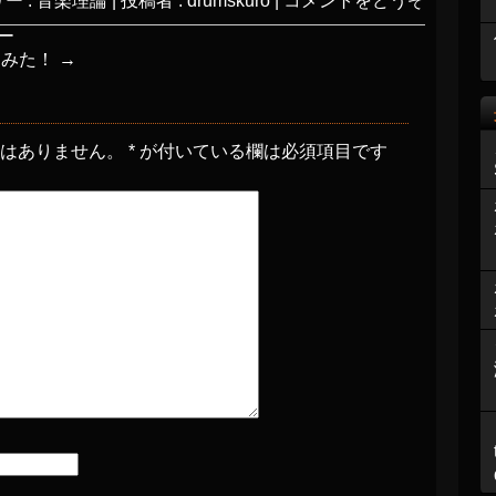
ー :
音楽理論
|
投稿者 : drumskuro
|
コメントをどうぞ
リー
てみた！
→
とはありません。
*
が付いている欄は必須項目です