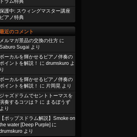
ドラム特典
保護中: スウィングマスター講座
ピアノ特典
最近のコメント
メルマガ景品の交換の仕方
に
Saburo Sugai
より
ボーカルを輝かせるピアノ伴奏の
ポイントを解説！
に
drumskuro
よ
り
ボーカルを輝かせるピアノ伴奏の
ポイントを解説！
に
片岡晃
より
ジャズドラムでセントトーマスを
演奏するコツは？
に
まるぼうず
より
【ポップスドラム解説】Smoke on
the water [Deep Purple]
に
drumskuro
より