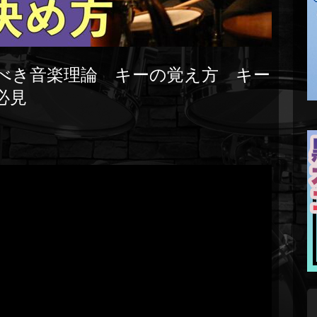
べき音楽理論 キーの覚え方 キー
必見