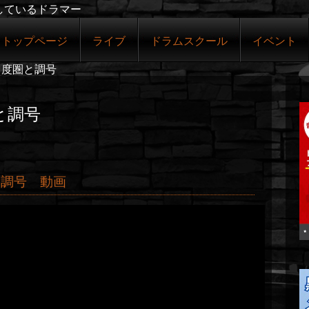
しているドラマー
トップページ
ライブ
ドラムスクール
イベント
５度圏と調号
と調号
と調号 動画