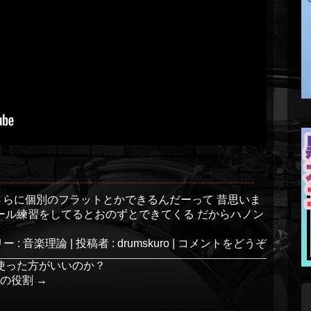
さらに個別のフラットとかできるんだーって 昔思いま
ケール練習をしてるとおのずとできてくる だからハノン
ー :
音楽理論
|
投稿者 : drumskuro
|
コメントをどうぞ
使った方がいいのか？
器の役割
→