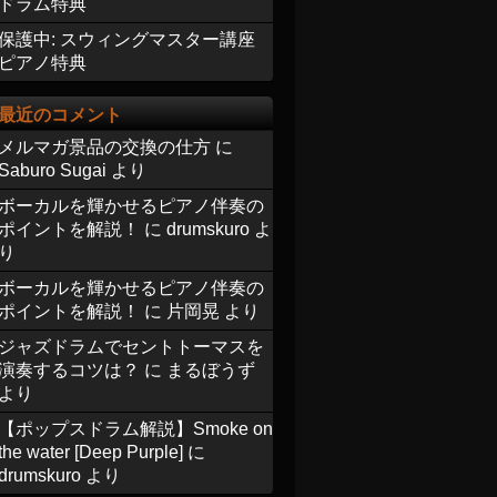
ドラム特典
保護中: スウィングマスター講座
ピアノ特典
最近のコメント
メルマガ景品の交換の仕方
に
Saburo Sugai
より
ボーカルを輝かせるピアノ伴奏の
ポイントを解説！
に
drumskuro
よ
り
ボーカルを輝かせるピアノ伴奏の
ポイントを解説！
に
片岡晃
より
ジャズドラムでセントトーマスを
演奏するコツは？
に
まるぼうず
より
【ポップスドラム解説】Smoke on
the water [Deep Purple]
に
drumskuro
より