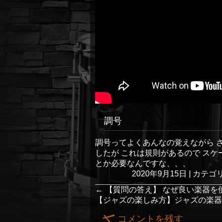
調号
調号ってよくあんなの覚えながら 
したが これは規則があるので ス
とか必要なんですな、、、
2020年9月15日
|
カテゴリ
←
【質問の答え】 なぜ良い楽器を
【ジャズの楽しみ方】ジャズの楽
コメントを残す