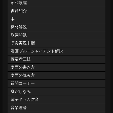
昭和歌謡
書籍紹介
本
機材解説
歌詞和訳
演奏実況中継
漫画ブルージャイアント解説
菅沼孝三技
譜面の書き方
譜面の読み方
質問コーナー
身だしなみ
電子ドラム防音
音楽理論