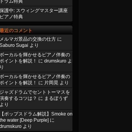
ドラム特典
保護中: スウィングマスター講座
ピアノ特典
最近のコメント
メルマガ景品の交換の仕方
に
Saburo Sugai
より
ボーカルを輝かせるピアノ伴奏の
ポイントを解説！
に
drumskuro
よ
り
ボーカルを輝かせるピアノ伴奏の
ポイントを解説！
に
片岡晃
より
ジャズドラムでセントトーマスを
演奏するコツは？
に
まるぼうず
より
【ポップスドラム解説】Smoke on
the water [Deep Purple]
に
drumskuro
より