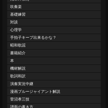
吹奏楽
基礎練習
対談
心理学
手拍子キープ出来るかな？
昭和歌謡
書籍紹介
本
機材解説
歌詞和訳
演奏実況中継
漫画ブルージャイアント解説
菅沼孝三技
譜面の書き方