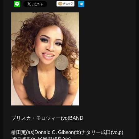
プリスカ・モロツィー(vo)BAND
椿田薫(as)Donald C. Gibson(tb)ナタリー成田(vo,p)