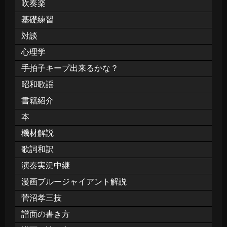
吹奏楽
基礎練習
対談
心理学
手拍子キープ出来るかな？
昭和歌謡
書籍紹介
本
機材解説
歌詞和訳
演奏実況中継
漫画ブルージャイアント解説
菅沼孝三技
譜面の書き方