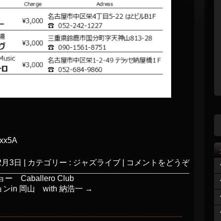
ixx5A
2月3日
|
カテゴリー :
ジャズライブ
|
コメントをどうぞ
Caballero Club
in 岡山 with 納浩一
→