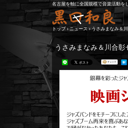
名古屋を軸に全国規模で音楽活動を
トップ
›
ニュース
›
うさみまなみ＆川
うさみまなみ＆川合彰