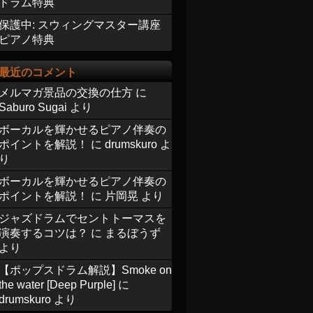
ドラム特典
保護中: スウィングマスター講座
ピアノ特典
最近のコメント
メルマガ景品の交換の仕方
に
Saburo Sugai
より
ボーカルを輝かせるピアノ伴奏の
ポイントを解説！
に
drumskuro
よ
り
ボーカルを輝かせるピアノ伴奏の
ポイントを解説！
に
片岡晃
より
ジャズドラムでセントトーマスを
演奏するコツは？
に
まるぼうず
より
【ポップスドラム解説】Smoke on
the water [Deep Purple]
に
drumskuro
より