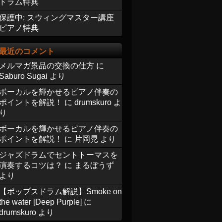
ドラム特典
保護中: スウィングマスター講座
ピアノ特典
最近のコメント
メルマガ景品の交換の仕方
に
Saburo Sugai
より
ボーカルを輝かせるピアノ伴奏の
ポイントを解説！
に
drumskuro
よ
り
ボーカルを輝かせるピアノ伴奏の
ポイントを解説！
に
片岡晃
より
ジャズドラムでセントトーマスを
演奏するコツは？
に
まるぼうず
より
【ポップスドラム解説】Smoke on
the water [Deep Purple]
に
drumskuro
より