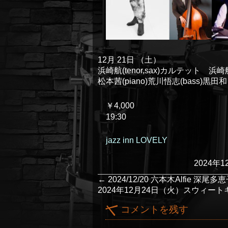
12
月
21
日
（土）
浜崎航(tenor,sax)カルテット
松本茜(piano)荒川悟志(bass)黒田和良
￥4,000
19:30
jazz inn LOVELY
2024年1
←
2024/12/20 六本木Alfie 深尾
2024年12月24日（火）スウィー
コメントを残す