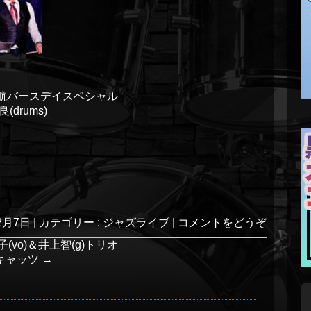
 浜崎航バースデイスペシャル
(drums)
2月7日
|
カテゴリー :
ジャズライブ
|
コメントをどうぞ
多恵子(vo)＆井上智(g)トリオ
トキャッツ
→