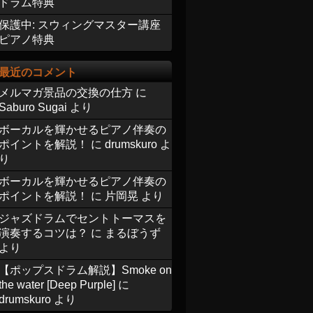
ドラム特典
保護中: スウィングマスター講座
ピアノ特典
最近のコメント
メルマガ景品の交換の仕方
に
Saburo Sugai
より
ボーカルを輝かせるピアノ伴奏の
ポイントを解説！
に
drumskuro
よ
り
ボーカルを輝かせるピアノ伴奏の
ポイントを解説！
に
片岡晃
より
ジャズドラムでセントトーマスを
演奏するコツは？
に
まるぼうず
より
【ポップスドラム解説】Smoke on
the water [Deep Purple]
に
drumskuro
より