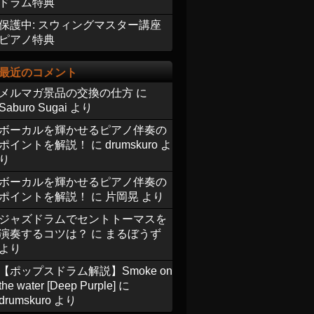
ドラム特典
保護中: スウィングマスター講座
ピアノ特典
最近のコメント
メルマガ景品の交換の仕方
に
Saburo Sugai
より
ボーカルを輝かせるピアノ伴奏の
ポイントを解説！
に
drumskuro
よ
り
ボーカルを輝かせるピアノ伴奏の
ポイントを解説！
に
片岡晃
より
ジャズドラムでセントトーマスを
演奏するコツは？
に
まるぼうず
より
【ポップスドラム解説】Smoke on
the water [Deep Purple]
に
drumskuro
より