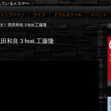
しているドラマー
トップページ
ライブ
ドラムスクール
イベント
（土）黒田和良３feat.工藤隆
田和良３feat.工藤隆