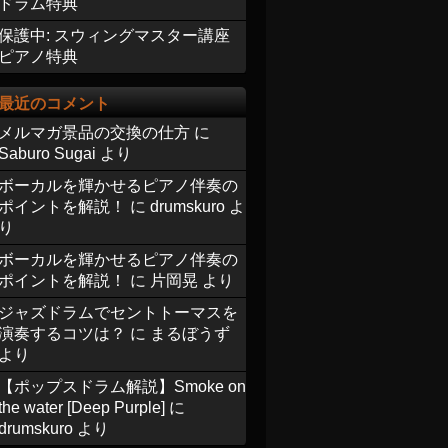
ドラム特典
保護中: スウィングマスター講座
ピアノ特典
最近のコメント
メルマガ景品の交換の仕方
に
Saburo Sugai
より
ボーカルを輝かせるピアノ伴奏の
ポイントを解説！
に
drumskuro
よ
り
ボーカルを輝かせるピアノ伴奏の
ポイントを解説！
に
片岡晃
より
ジャズドラムでセントトーマスを
演奏するコツは？
に
まるぼうず
より
【ポップスドラム解説】Smoke on
the water [Deep Purple]
に
drumskuro
より