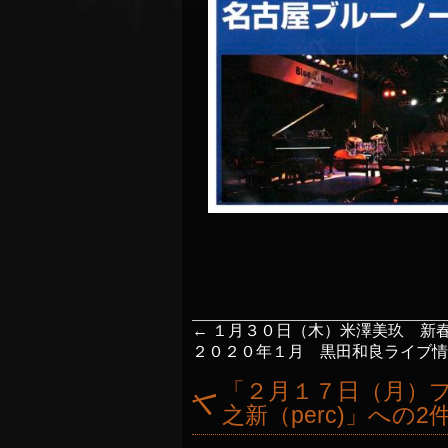
←
１月３０日（木）米澤美玖 新
２０２０年１月 黒田和良ライブ
「
２月１７日（月）
之新（perc)
」への2