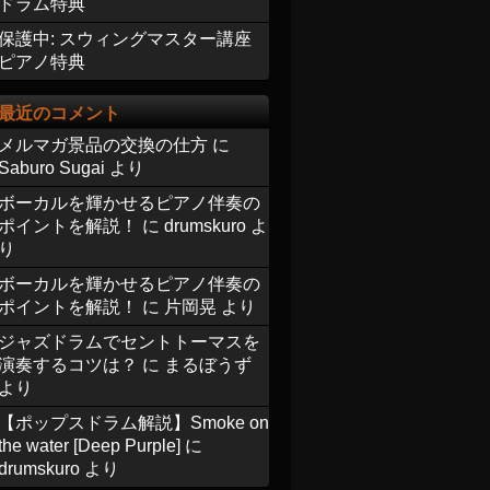
ドラム特典
保護中: スウィングマスター講座
ピアノ特典
最近のコメント
メルマガ景品の交換の仕方
に
Saburo Sugai
より
ボーカルを輝かせるピアノ伴奏の
ポイントを解説！
に
drumskuro
よ
り
ボーカルを輝かせるピアノ伴奏の
ポイントを解説！
に
片岡晃
より
ジャズドラムでセントトーマスを
演奏するコツは？
に
まるぼうず
より
【ポップスドラム解説】Smoke on
the water [Deep Purple]
に
drumskuro
より