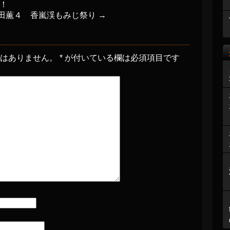
！
椿田薫４ 香嵐渓もみじ祭り
→
とはありません。
*
が付いている欄は必須項目です