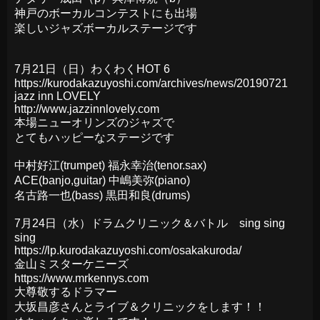
神戸のボーカルコンテストにも出場
楽しいジャズボーカルステージです
7月21日（日）わくわくHOT 6
https://kurodakazuyoshi.com/archives/news/20190721
jazz inn LOVELY
http://www.jazzinnlovely.com
本場ニューオリンズのジャズで
とてもハッピーなステージです
中村好江(trumpet) 福永幸治(tenor.sax)
ACE(banjo,guitar) 中嶋美弥(piano)
名古路一也(bass) 黒田和良(drums)
7月24日（水）ドラムクリニック＆バトル sing sing
sing
https://lp.kurodakazuyoshi.com/osakakuroda/
金山ミスターケニーズ
https://www.mrkennys.com
大尊敬するドラマー
大坂昌彦さんとライブ＆クリニックをします！！