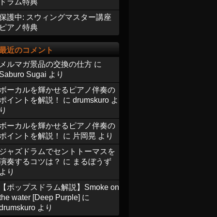
ドラム特典
保護中: スウィングマスター講座
ピアノ特典
最近のコメント
メルマガ景品の交換の仕方
に
Saburo Sugai
より
ボーカルを輝かせるピアノ伴奏の
ポイントを解説！
に
drumskuro
よ
り
ボーカルを輝かせるピアノ伴奏の
ポイントを解説！
に
片岡晃
より
ジャズドラムでセントトーマスを
演奏するコツは？
に
まるぼうず
より
【ポップスドラム解説】Smoke on
the water [Deep Purple]
に
drumskuro
より