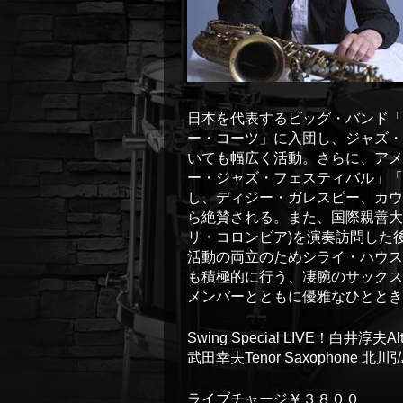
日本を代表するビッグ・バンド「
ー・コーツ」に入団し、ジャズ・
いても幅広く活動。さらに、アメ
ー・ジャズ・フェスティバル」「
し、ディジー・ガレスピー、カウ
ら絶賛される。また、国際親善大
リ・コロンビア)を演奏訪問した
活動の両立のためシライ・ハウス
も積極的に行う、凄腕のサックス奏者 
メンバーとともに優雅なひととき
Swing Special LIVE！白井淳夫Alt
武田幸夫Tenor Saxophone 北川弘
ライブチャージ￥３８００