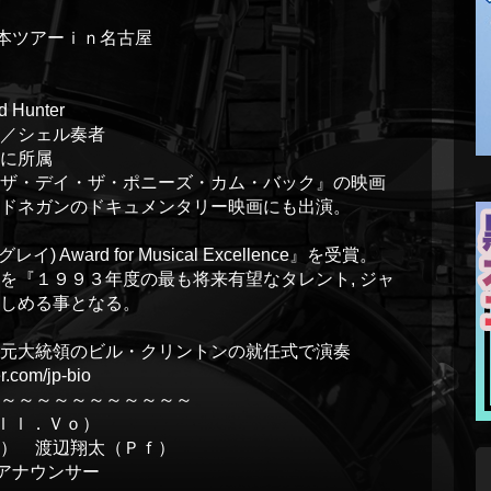
er日本ツアーｉｎ名古屋
Hunter
／シェル奏者
に所属
ザ・デイ・ザ・ポニーズ・カム・バック』の映画
ドネガンのドキュメンタリー映画にも出演。
) Award for Musical Excellence』を受賞。
を『１９９３年度の最も将来有望なタレント, ジャ
しめる事となる。
元大統領のビル・クリントンの就任式で演奏
r.com/jp-bio
～～～～～～～～～～～～
ｈｅｌｌ．Ｖｏ）
） 渡辺翔太（Ｐｆ）
アナウンサー