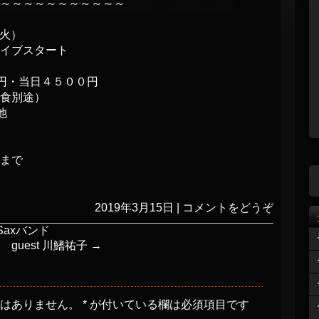
～～～～～～～～～～～～
火）
ブスタート
円・当日４５００円
食別途）
池
まで
2019年3月15日
|
コメントをどうぞ
axバンド
guest 川鰭祐子
→
とはありません。
*
が付いている欄は必須項目です