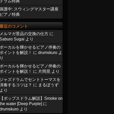
ドラム特典
保護中: スウィングマスター講座
ピアノ特典
最近のコメント
メルマガ景品の交換の仕方
に
Saburo Sugai
より
ボーカルを輝かせるピアノ伴奏の
ポイントを解説！
に
drumskuro
よ
り
ボーカルを輝かせるピアノ伴奏の
ポイントを解説！
に
片岡晃
より
ジャズドラムでセントトーマスを
演奏するコツは？
に
まるぼうず
より
【ポップスドラム解説】Smoke on
the water [Deep Purple]
に
drumskuro
より