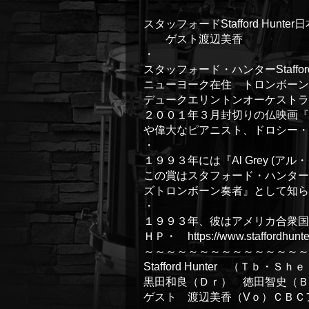
スタッフォードStafford Hunt
ゲスト渡辺美香
・
スタッフォード・ハンターStafford 
ニューヨーク在住 トロンボーン
デュークエリントンオーケストラ
２００１年３月封切りの仏映画『
や偉大なピアニスト、ドロシー・
・
１９９３年には『Al Grey (アル・グレイ
この賞はスタフォード・ハンター
ズトロンボーン奏者』として知ら
・
１９９３年、彼はアメリカ合衆国
ＨＰ・
https://www.staffordhunte
～～～～～～～～～～～～～～
Stafford Hunter （Ｔｂ・Ｓ
黒田和良（Ｄｒ） 徳田智史（Ｂ
ゲスト 渡辺美香（Vｏ）ＣＢＣ