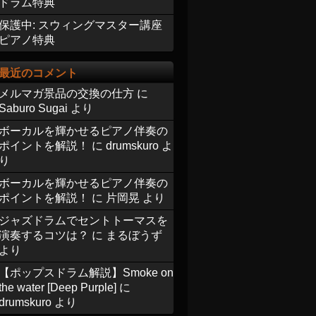
ドラム特典
保護中: スウィングマスター講座
ピアノ特典
最近のコメント
メルマガ景品の交換の仕方
に
Saburo Sugai
より
ボーカルを輝かせるピアノ伴奏の
ポイントを解説！
に
drumskuro
よ
り
ボーカルを輝かせるピアノ伴奏の
ポイントを解説！
に
片岡晃
より
ジャズドラムでセントトーマスを
演奏するコツは？
に
まるぼうず
より
【ポップスドラム解説】Smoke on
the water [Deep Purple]
に
drumskuro
より