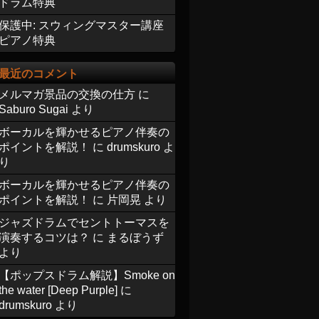
ドラム特典
保護中: スウィングマスター講座
ピアノ特典
最近のコメント
メルマガ景品の交換の仕方
に
Saburo Sugai
より
ボーカルを輝かせるピアノ伴奏の
ポイントを解説！
に
drumskuro
よ
り
ボーカルを輝かせるピアノ伴奏の
ポイントを解説！
に
片岡晃
より
ジャズドラムでセントトーマスを
演奏するコツは？
に
まるぼうず
より
【ポップスドラム解説】Smoke on
the water [Deep Purple]
に
drumskuro
より