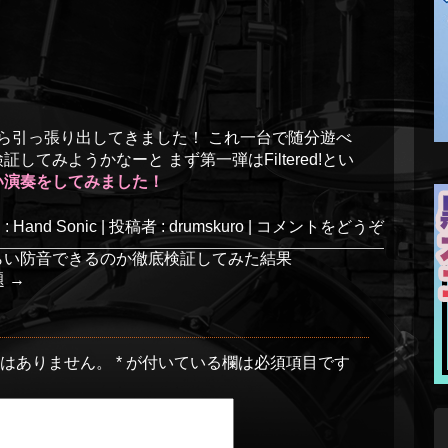
庫から引っ張り出してきました！ これ一台で随分遊べ
してみようかなーと まず第一弾はFiltered!とい
い演奏をしてみました！
:
Hand Sonic
|
投稿者 : drumskuro
|
コメントをどうぞ
らい防音できるのか徹底検証してみた結果
題
→
とはありません。
*
が付いている欄は必須項目です