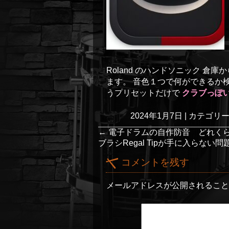
Roland のハンドソニック 倉
ます。 音色１つで何ができるか検証
うプリセットだけで
クラブっぽ
2024年1月7日
|
カテゴリー 
←
電子ドラムの自作防音 どれく
ブラシRegal Tipが手に入らない問
コメントを残す
メールアドレスが公開されるこ