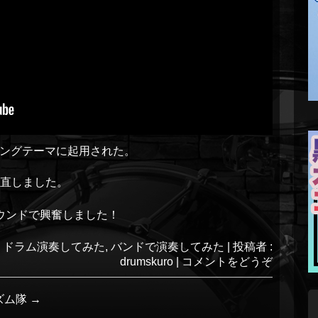
プニングテーマに起用された。
直しました。
ウンドで興奮しました！
:
ドラム演奏してみた
,
バンドで演奏してみた
|
投稿者 :
drumskuro
|
コメントをどうぞ
ズム隊
→