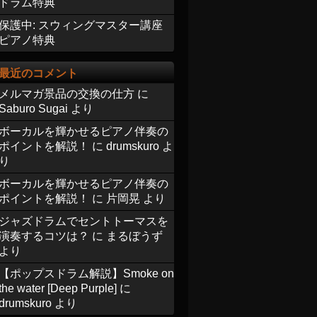
ドラム特典
保護中: スウィングマスター講座
ピアノ特典
最近のコメント
メルマガ景品の交換の仕方
に
Saburo Sugai
より
ボーカルを輝かせるピアノ伴奏の
ポイントを解説！
に
drumskuro
よ
り
ボーカルを輝かせるピアノ伴奏の
ポイントを解説！
に
片岡晃
より
ジャズドラムでセントトーマスを
演奏するコツは？
に
まるぼうず
より
【ポップスドラム解説】Smoke on
the water [Deep Purple]
に
drumskuro
より