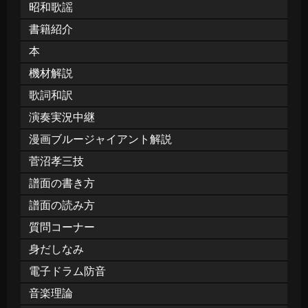
昭和歌謡
書籍紹介
本
機材解説
歌詞和訳
演奏実況中継
漫画ブルージャイアント解説
菅沼孝三技
譜面の書き方
譜面の読み方
質問コーナー
身だしなみ
電子ドラム防音
音楽理論