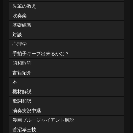
先輩の教え
吹奏楽
基礎練習
対談
心理学
手拍子キープ出来るかな？
昭和歌謡
書籍紹介
本
機材解説
歌詞和訳
演奏実況中継
漫画ブルージャイアント解説
菅沼孝三技