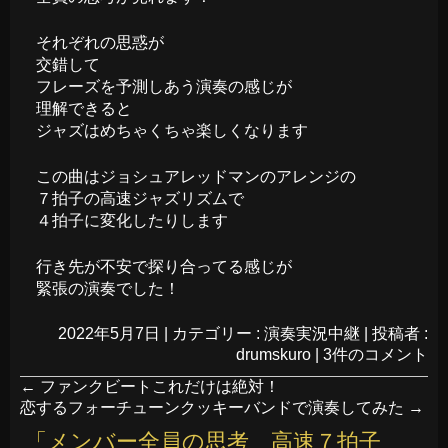
それぞれの思惑が
交錯して
フレーズを予測しあう演奏の感じが
理解できると
ジャズはめちゃくちゃ楽しくなります
この曲はジョシュアレッドマンのアレンジの
７拍子の高速ジャズリズムで
４拍子に変化したりします
行き先が不安で探り合ってる感じが
緊張の演奏でした！
2022年5月7日
|
カテゴリー :
演奏実況中継
|
投稿者 :
drumskuro
|
3件のコメント
←
ファンクビートこれだけは絶対！
恋するフォーチューンクッキーバンドで演奏してみた
→
「
メンバー全員の思考 高速７拍子