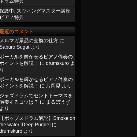
ドラム特典
保護中: スウィングマスター講座
ピアノ特典
最近のコメント
メルマガ景品の交換の仕方
に
Saburo Sugai
より
ボーカルを輝かせるピアノ伴奏の
ポイントを解説！
に
drumskuro
よ
り
ボーカルを輝かせるピアノ伴奏の
ポイントを解説！
に
片岡晃
より
ジャズドラムでセントトーマスを
演奏するコツは？
に
まるぼうず
より
【ポップスドラム解説】Smoke on
the water [Deep Purple]
に
drumskuro
より