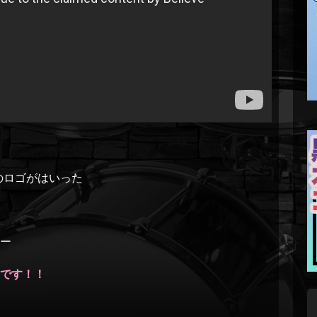
のロゴがはいった
ー
です！！