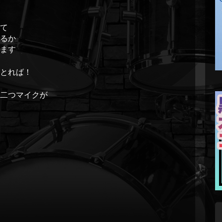
て
るか
ます
とれば！
二つマイクが