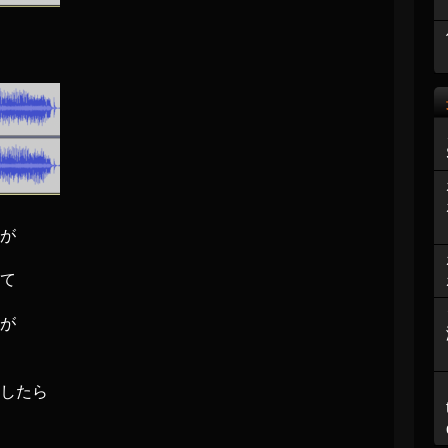
が
て
が
したら