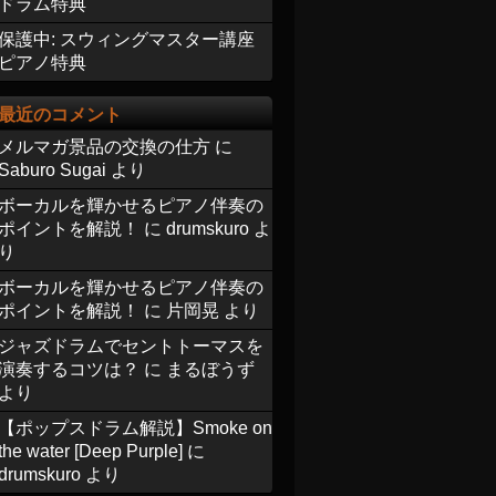
ドラム特典
保護中: スウィングマスター講座
ピアノ特典
最近のコメント
メルマガ景品の交換の仕方
に
Saburo Sugai
より
ボーカルを輝かせるピアノ伴奏の
ポイントを解説！
に
drumskuro
よ
り
ボーカルを輝かせるピアノ伴奏の
ポイントを解説！
に
片岡晃
より
ジャズドラムでセントトーマスを
演奏するコツは？
に
まるぼうず
より
【ポップスドラム解説】Smoke on
the water [Deep Purple]
に
drumskuro
より