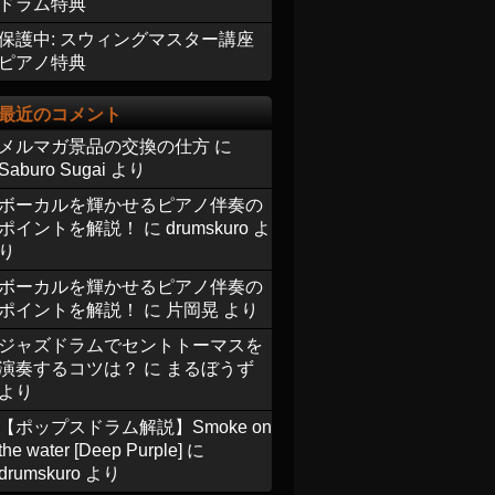
ドラム特典
保護中: スウィングマスター講座
ピアノ特典
最近のコメント
メルマガ景品の交換の仕方
に
Saburo Sugai
より
ボーカルを輝かせるピアノ伴奏の
ポイントを解説！
に
drumskuro
よ
り
ボーカルを輝かせるピアノ伴奏の
ポイントを解説！
に
片岡晃
より
ジャズドラムでセントトーマスを
演奏するコツは？
に
まるぼうず
より
【ポップスドラム解説】Smoke on
the water [Deep Purple]
に
drumskuro
より