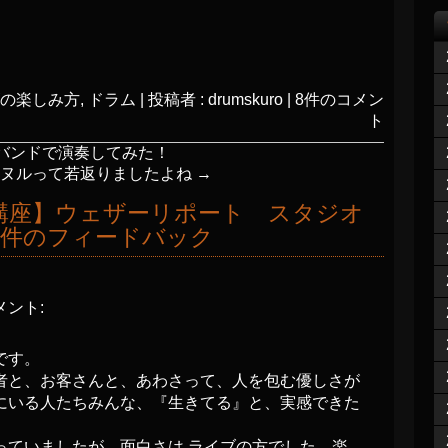
の楽しみ方
,
ドラム
|
投稿者 : drumskuro
|
8件のコメン
ト
をバンドで演奏してみた！
ビヌルって若返りましたよね
→
講座】ウェザーリポート スタジオ
8件のフィードバック
メント:
です。
者と、お客さんと、あわさって、人を包む優しさが
にいる人たちみんな、『生きてる』と、実感できた
っていましたが、面白さは ライブの方でした。楽