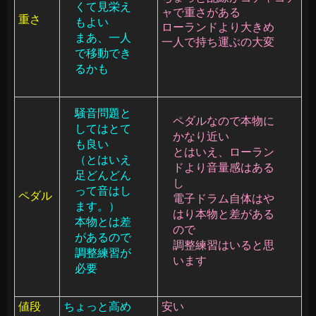
くて見栄え
ャで重さがある
重さ
もよい
ローランドより大きめ
まあ、一人
一人で持ち運ぶの大変
で移動でき
るかも
騒音問題と
ペダルなので
本物に
してはとて
かなり近い
も良い
とはいえ、ローラン
（とはいえ
ドより音量感はある
足どんどん
し
って音はし
ペダル
電子ドラム自体はや
ます。）
はり本物と差がある
本物とは差
ので
があるので
調整練習はいると思
調整練習が
います
必要
値段
ちょっと高め
安い