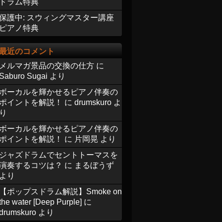
ドラム特典
保護中: スウィングマスター講座
ピアノ特典
最近のコメント
メルマガ景品の交換の仕方
に
Saburo Sugai
より
ボーカルを輝かせるピアノ伴奏の
ポイントを解説！
に
drumskuro
よ
り
ボーカルを輝かせるピアノ伴奏の
ポイントを解説！
に
片岡晃
より
ジャズドラムでセントトーマスを
演奏するコツは？
に
まるぼうず
より
【ポップスドラム解説】Smoke on
the water [Deep Purple]
に
drumskuro
より