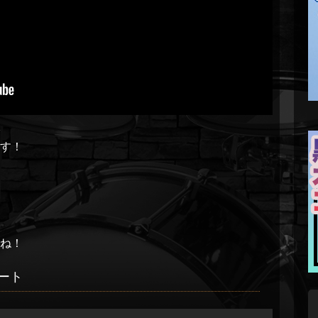
す！
ね！
ート