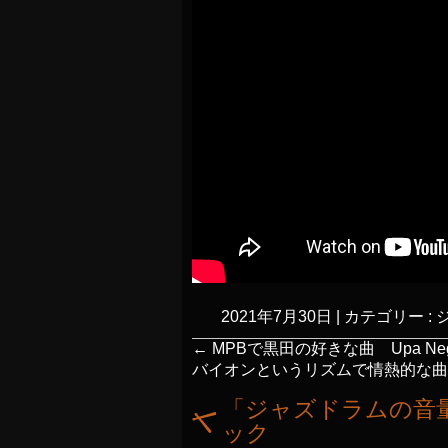
2021年7月30日
|
カテゴリー :
←
MPBで黒田の好きな曲 Upa Negu
バイオンというリズムで情熱的な曲 
「
ジャズドラムの音
ック