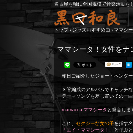
名古屋を軸に全国規模で音楽活動を
トップ
›
ジャズおすすめ曲
›
ママシー
ママシータ！女性をナ
昨日ご紹介したジョー・ヘンダ
３管編成のアルバムでキャッチ
テーマソングを差し置いての一曲
mamacita ママシータ
と発音しま
これ、
セクシーな女の子
を指す名
「エイ・ママシータ！」
と呼ぶと