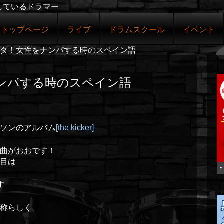
しているドラマー
トップページ
ライブ
ドラムスクール
イベント
タ！女性をナンパする時のスペイン語
ンパする時のスペイン語
ーソンのアルバム
[the kicker]
な曲がおおです！
目は
す
称らしく