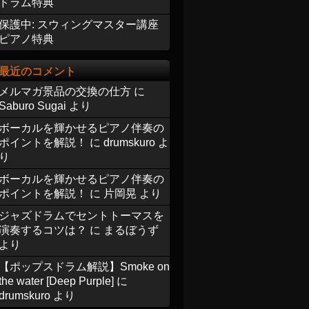
ドラム特典
保護中: スウィングマスター講座
ピアノ特典
最近のコメント
メルマガ景品の交換の仕方
に
Saburo Sugai
より
ボーカルを輝かせるピアノ伴奏の
ポイントを解説！
に
drumskuro
よ
り
ボーカルを輝かせるピアノ伴奏の
ポイントを解説！
に
片岡晃
より
ジャズドラムでセントトーマスを
演奏するコツは？
に
まるぼうず
より
【ポップスドラム解説】Smoke on
the water [Deep Purple]
に
drumskuro
より