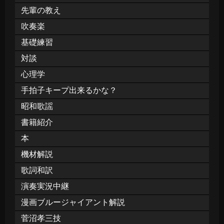
先輩の教え
吹奏楽
基礎練習
対談
心理学
手拍子キープ出来るかな？
昭和歌謡
書籍紹介
本
機材解説
歌詞和訳
演奏実況中継
漫画ブルージャイアント解説
菅沼孝三技