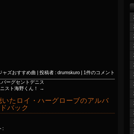
ジャズおすすめ曲
|
投稿者 : drumskuro
|
1件のコメント
スバーグセントデニス
アニスト海野くん！
→
聴いたロイ・ハーグローブのアルバ
ードバック
: