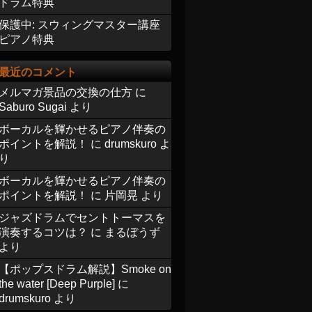
ドラム特典
保護中: スウィングマスター講座
ピアノ特典
最近のコメント
メルマガ景品の交換の仕方
に
Saburo Sugai
より
ボーカルを輝かせるピアノ伴奏の
ポイントを解説！
に
drumskuro
よ
り
ボーカルを輝かせるピアノ伴奏の
ポイントを解説！
に
片岡晃
より
ジャズドラムでセントトーマスを
演奏するコツは？
に
まるぼうず
より
【ポップスドラム解説】Smoke on
the water [Deep Purple]
に
drumskuro
より