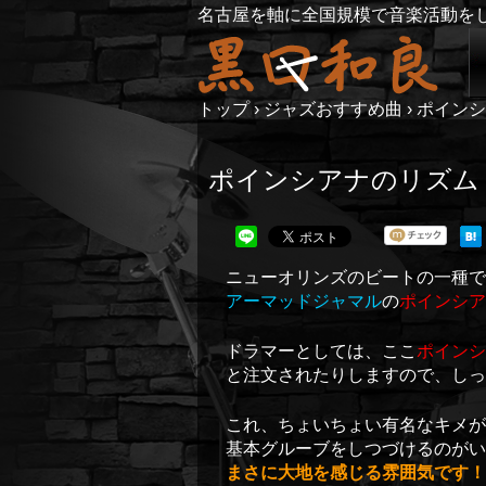
名古屋を軸に全国規模で音楽活動を
トップ
›
ジャズおすすめ曲
›
ポインシ
ポインシアナのリズム
ニューオリンズのビートの一種で
アーマッドジャマル
の
ポインシア
ドラマーとしては、ここ
ポインシ
と注文されたりしますので、しっ
これ、ちょいちょい有名なキメが
基本グルーブをしつづけるのがい
まさに大地を感じる雰囲気です！