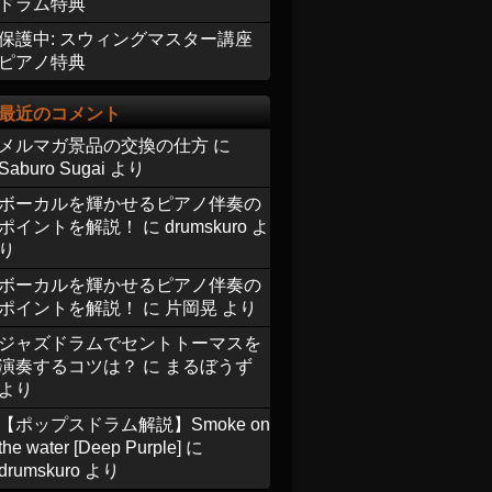
ドラム特典
保護中: スウィングマスター講座
ピアノ特典
最近のコメント
メルマガ景品の交換の仕方
に
Saburo Sugai
より
ボーカルを輝かせるピアノ伴奏の
ポイントを解説！
に
drumskuro
よ
り
ボーカルを輝かせるピアノ伴奏の
ポイントを解説！
に
片岡晃
より
ジャズドラムでセントトーマスを
演奏するコツは？
に
まるぼうず
より
【ポップスドラム解説】Smoke on
the water [Deep Purple]
に
drumskuro
より