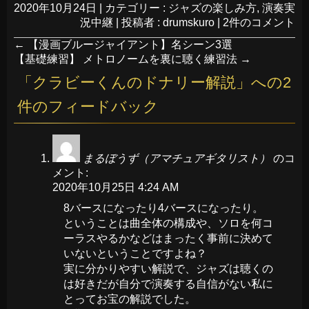
2020年10月24日
|
カテゴリー :
ジャズの楽しみ方
,
演奏実
況中継
|
投稿者 : drumskuro
|
2件のコメント
←
【漫画ブルージャイアント】名シーン3選
【基礎練習】 メトロノームを裏に聴く練習法
→
「
クラビーくんのドナリー解説
」への2
件のフィードバック
まるぼうず（アマチュアギタリスト）
のコ
メント:
2020年10月25日 4:24 AM
8バースになったり4バースになったり。
ということは曲全体の構成や、ソロを何コ
ーラスやるかなどはまったく事前に決めて
いないということですよね？
実に分かりやすい解説で、ジャズは聴くの
は好きだが自分で演奏する自信がない私に
とってお宝の解説でした。