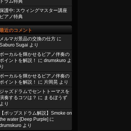
ドラム特典
保護中: スウィングマスター講座
ピアノ特典
最近のコメント
メルマガ景品の交換の仕方
に
Saburo Sugai
より
ボーカルを輝かせるピアノ伴奏の
ポイントを解説！
に
drumskuro
よ
り
ボーカルを輝かせるピアノ伴奏の
ポイントを解説！
に
片岡晃
より
ジャズドラムでセントトーマスを
演奏するコツは？
に
まるぼうず
より
【ポップスドラム解説】Smoke on
the water [Deep Purple]
に
drumskuro
より