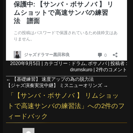
2020年9月5日
|
カテゴリー :
ドラム
,
ボサノバ
|
投稿者 :
drumskuro
|
2件のコメント
←
【基礎練習】 速度アップの為の脱力法
【ジャズ演奏実況中継】 ミスニューオリンズ
→
「
【サンバ・ボサノバ 】 リムショッ
トで高速サンバの練習法
」への2件のフ
ィードバック