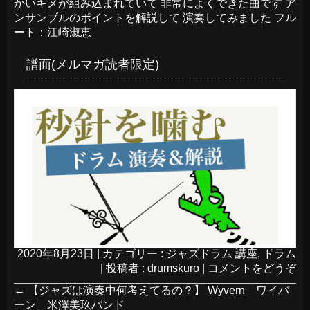
かいキメが組み込まれていて 非常によくできた曲です ア
ンサンブルのポイントを解説して 演奏してみました フル
ート：江崎淑恵
譜面(メルマガ読者限定)
2020年8月23日
|
カテゴリー :
ジャズドラム 講座
,
ドラム
|
投稿者 : drumskuro
|
コメントをどうぞ
←
【ジャズは演奏中何考えてるの？】 Wyvern ワイバ
ーン 米澤美玖バンド