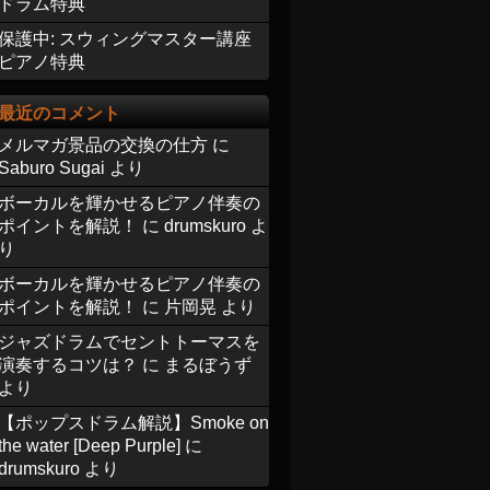
ドラム特典
保護中: スウィングマスター講座
ピアノ特典
最近のコメント
メルマガ景品の交換の仕方
に
Saburo Sugai
より
ボーカルを輝かせるピアノ伴奏の
ポイントを解説！
に
drumskuro
よ
り
ボーカルを輝かせるピアノ伴奏の
ポイントを解説！
に
片岡晃
より
ジャズドラムでセントトーマスを
演奏するコツは？
に
まるぼうず
より
【ポップスドラム解説】Smoke on
the water [Deep Purple]
に
drumskuro
より