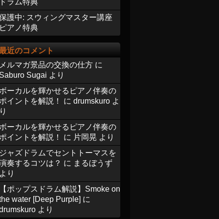
ドラム特典
保護中: スウィングマスター講座
ピアノ特典
最近のコメント
メルマガ景品の交換の仕方
に
Saburo Sugai
より
ボーカルを輝かせるピアノ伴奏の
ポイントを解説！
に
drumskuro
よ
り
ボーカルを輝かせるピアノ伴奏の
ポイントを解説！
に
片岡晃
より
ジャズドラムでセントトーマスを
演奏するコツは？
に
まるぼうず
より
【ポップスドラム解説】Smoke on
the water [Deep Purple]
に
drumskuro
より