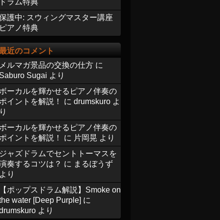
ドラム特典
保護中: スウィングマスター講座
ピアノ特典
最近のコメント
メルマガ景品の交換の仕方
に
Saburo Sugai
より
ボーカルを輝かせるピアノ伴奏の
ポイントを解説！
に
drumskuro
よ
り
ボーカルを輝かせるピアノ伴奏の
ポイントを解説！
に
片岡晃
より
ジャズドラムでセントトーマスを
演奏するコツは？
に
まるぼうず
より
【ポップスドラム解説】Smoke on
the water [Deep Purple]
に
drumskuro
より