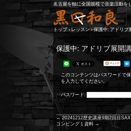
名古屋を軸に全国規模で音楽活動を
トップ
›
レッスン
›
保護中: アドリ
保護中: アドリブ展開
このコンテンツはパスワードで保
を入力してください。
パスワード:
←
20241212歴史講座9期2回目SAX
コンピング１資料
→