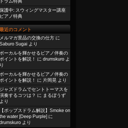
ドラム特典
保護中: スウィングマスター講座
ピアノ特典
最近のコメント
メルマガ景品の交換の仕方
に
Saburo Sugai
より
ボーカルを輝かせるピアノ伴奏の
ポイントを解説！
に
drumskuro
よ
り
ボーカルを輝かせるピアノ伴奏の
ポイントを解説！
に
片岡晃
より
ジャズドラムでセントトーマスを
演奏するコツは？
に
まるぼうず
より
【ポップスドラム解説】Smoke on
the water [Deep Purple]
に
drumskuro
より