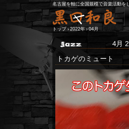
名古屋を軸に全国規模で音楽活動を
トップ
›
2022年
›
04月
4月 2
トカゲのミュート
動
画
プ
レ
ー
ヤ
ー