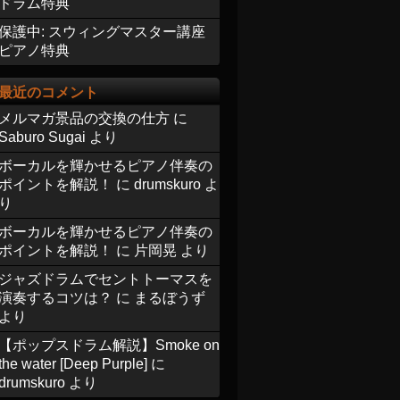
ドラム特典
保護中: スウィングマスター講座
ピアノ特典
最近のコメント
メルマガ景品の交換の仕方
に
Saburo Sugai
より
ボーカルを輝かせるピアノ伴奏の
ポイントを解説！
に
drumskuro
よ
り
ボーカルを輝かせるピアノ伴奏の
ポイントを解説！
に
片岡晃
より
ジャズドラムでセントトーマスを
演奏するコツは？
に
まるぼうず
より
【ポップスドラム解説】Smoke on
the water [Deep Purple]
に
drumskuro
より