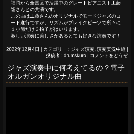
福岡から全国区で活躍中のグレートピアニスト工藤
隆さんとの共演です。
この曲は工藤さんのオリジナルでモードジャズのコ
ード進行ですが、リズムがブレイクビーツで所々に
１小節だけ３拍子がはいります。
激しい演奏に美しさがあるとても好きな演奏です！
2022年12月4日
|
カテゴリー :
ジャズ演奏
,
演奏実況中継
|
投稿者 : drumskuro
|
コメントをどうぞ
ジャズ演奏中に何考えてるの？電子
オルガンオリジナル曲