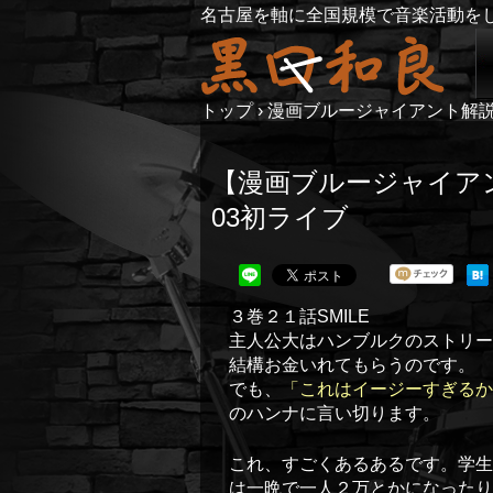
名古屋を軸に全国規模で音楽活動を
トップ
›
漫画ブルージャイアント解
【漫画ブルージャイア
03初ライブ
３巻２１話SMILE
主人公大はハンブルクのストリー
結構お金いれてもらうのです。
でも、
「これはイージーすぎるか
のハンナに言い切ります。
これ、すごくあるあるです。学生
は一晩で一人２万とかになったり