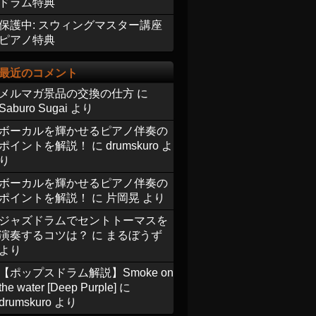
ドラム特典
保護中: スウィングマスター講座
ピアノ特典
最近のコメント
メルマガ景品の交換の仕方
に
Saburo Sugai
より
ボーカルを輝かせるピアノ伴奏の
ポイントを解説！
に
drumskuro
よ
り
ボーカルを輝かせるピアノ伴奏の
ポイントを解説！
に
片岡晃
より
ジャズドラムでセントトーマスを
演奏するコツは？
に
まるぼうず
より
【ポップスドラム解説】Smoke on
the water [Deep Purple]
に
drumskuro
より